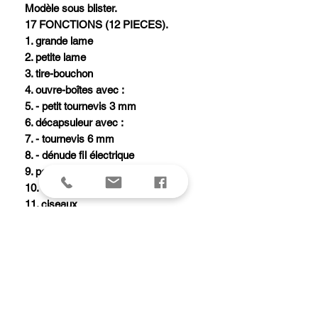
Modèle sous blister.
17 FONCTIONS (12 PIECES).
1. grande lame
2. petite lame
3. tire-bouchon
4. ouvre-boîtes avec :
5. - petit tournevis 3 mm
6. décapsuleur avec :
7. - tournevis 6 mm
8. - dénude fil électrique
9. poinçon alésoir avec :
10. - chas d'aiguille
11. ciseaux
12. crochet multi-usages
13. tournevis cruciforme
14. loupe
15. pincettes
16. cure-dents
17. anneau