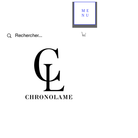
ME
NU