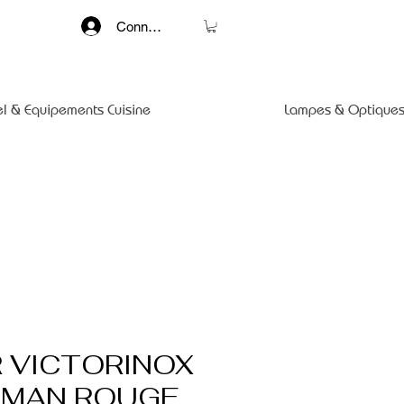
Connexion
el & Equipements Cuisine
Lampes & Optiques
R VICTORINOX
MAN ROUGE