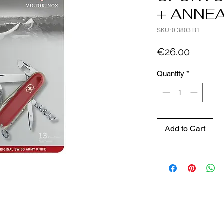
+ ANNE
SKU: 0.3803.B1
Price
€26.00
Quantity
*
Add to Cart