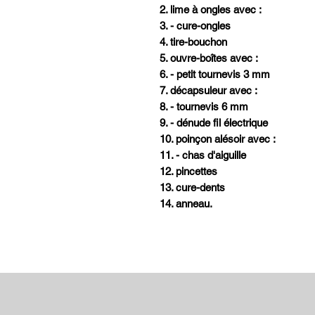
2. lime à ongles avec :
3. - cure-ongles
4. tire-bouchon
5. ouvre-boîtes avec :
6. - petit tournevis 3 mm
7. décapsuleur avec :
8. - tournevis 6 mm
9. - dénude fil électrique
10. poinçon alésoir avec :
11. - chas d'aiguille
12. pincettes
13. cure-dents
14. anneau.