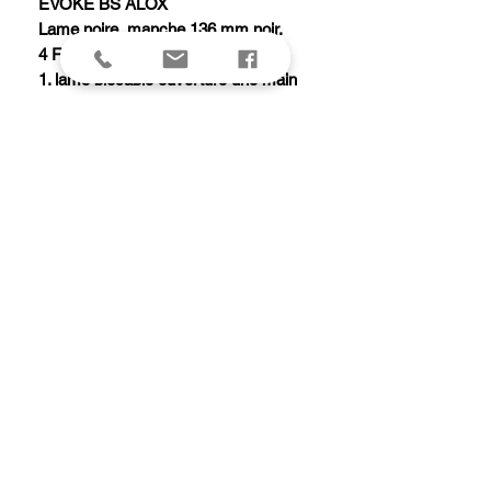
EVOKE BS ALOX
Lame noire, manche 136 mm noir.
4 FONCTIONS (1 PIECE)
1. lame blocable ouverture une main
2. bouton double amovible
3. trou de lanière
4. clip