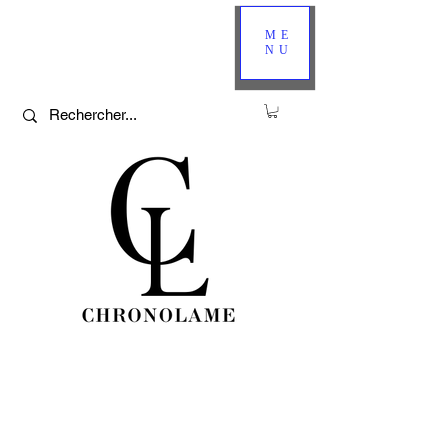
ME
NU