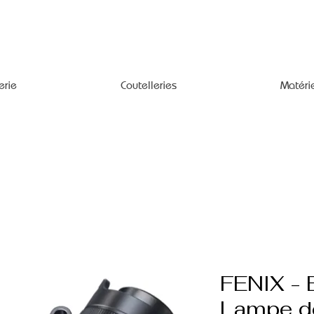
erie
Coutelleries
Matéri
FENIX - 
Lampe d