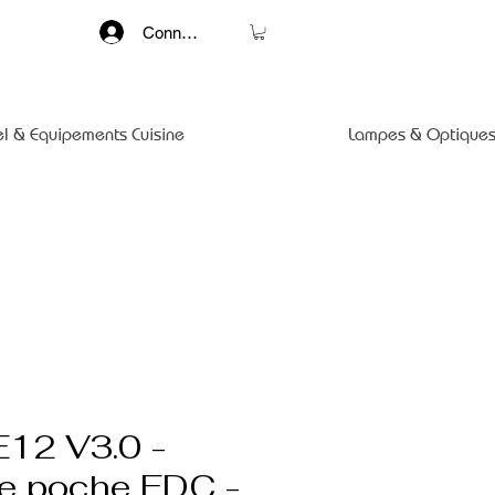
Connexion
el & Equipements Cuisine
Lampes & Optiques
E12 V3.0 -
e poche EDC -