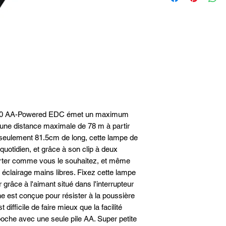
Poids 53.9gr
Clip de corps bidirec
Dimensions 81.5x19.
debout sur l'arrière
Type de batterie Pile a
Fabriqué en alumin
Batterie intégrée Non
Finition anti-abrasi
Batterie incluse Oui
Accessoires compatible
05
3.0 AA-Powered EDC émet un maximum
une distance maximale de 78 m à partir
 seulement 81.5cm de long, cette lampe de
quotidien, et grâce à son clip à deux
orter comme vous le souhaitez, et même
 éclairage mains libres. Fixez cette lampe
 grâce à l'aimant situé dans l'interrupteur
he est conçue pour résister à la poussière
t difficile de faire mieux que la facilité
poche avec une seule pile AA. Super petite