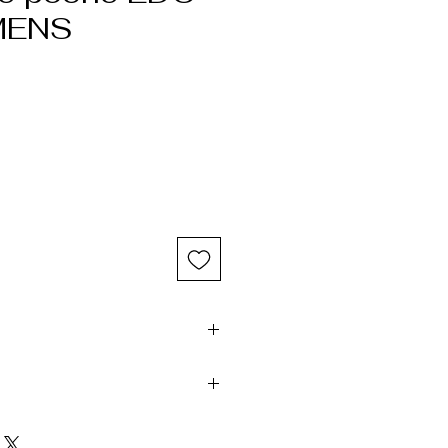
MENS
ule pile AA facilement disponible.
eille, sûr et économique.
ule main grâce à un interrupteur
int torique de rechange, cordon
ur une utilisation mains-libres.