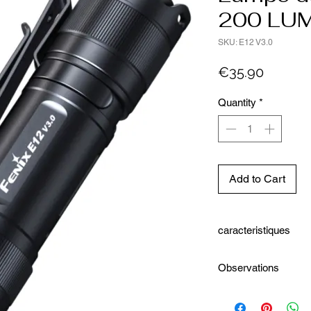
200 LU
SKU: E12 V3.0
Price
€35.90
Quantity
*
Add to Cart
caracteristiques
Alimenté par une se
Observations
Pas de courant de v
Utilisation d'une se
Vendu avec Pile AA, jo
unique.
Lumens max 200
Culot magnétique po