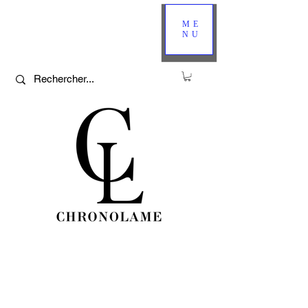
ME
NU