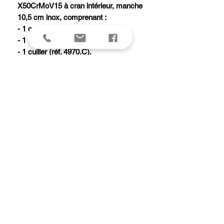
X50CrMoV15 à cran intérieur, manche
10,5 cm inox, comprenant :
- 1 couteau (réf. 4919).
- 1 fourchette (réf. 4970.F).
- 1 cuiller (réf. 4970.C).
- 1 Forkspinner (réf. 4968).
Livré avec un présentoir carton
(offert).