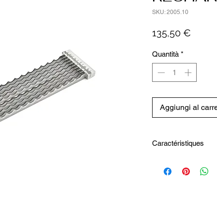
SKU: 2005.10
Prezz
135,50 €
Quantità
*
Aggiungi al carre
Caractéristiques
Hauteur totale : 1 
Longueur totale : 2
Largeur totale : 6.5
Poids (Kg) : 0.135 
Matière : Acier inox
Entretien : Lavage 