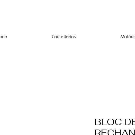
erie
Coutelleries
Matéri
BLOC D
RECHA