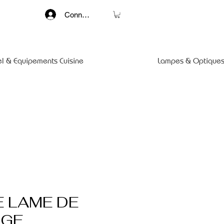
Connexion
el & Equipements Cuisine
Lampes & Optiques
E LAME DE
NGE