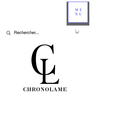
ME
NU