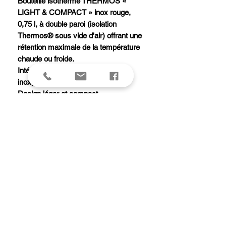
Bouteille isotherme THERMOS «
LIGHT & COMPACT » inox rouge,
0,75 l, à double paroi (isolation
Thermos® sous vide d'air) offrant une
rétention maximale de la température
chaude ou froide.
Intérieur et extérieur en acier
inoxydable incassable.
Design léger et compact.
Bouchon verseur anti-fuite.
Tasse de service isotherme en acier
inoxydable.
Garde 24 heures au chaud ou au froid.