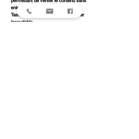
permettant de verser le contenu sans
enlever le bouchon.
Tasse de service isotherme en acier
inoxydable.
Garde au chaud 18 heures ou 24
heures au froid.