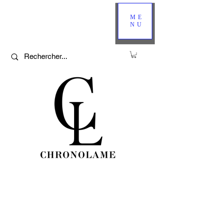
ME
NU