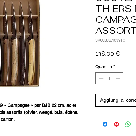
THIERS 
CAMPAG
ASSORT
SKU: BJB.1039TC
Prezz
138,00 €
Quantità
*
Aggiungi al carre
rs® « Campagne » par BJB 22 cm, acier
s assortis (olivier, wengé, buis, ébène,
 carton.