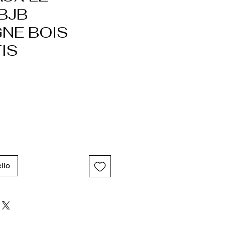
BJB
NE BOIS
IS
o
llo