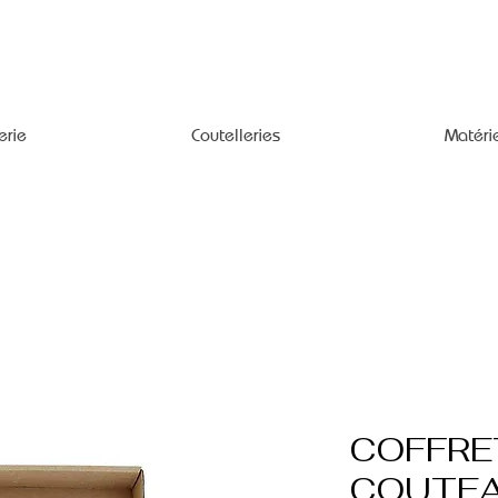
erie
Coutelleries
Matéri
COFFRE
COUTEA