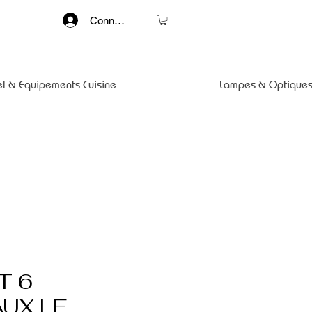
Connexion
el & Equipements Cuisine
Lampes & Optiques
T 6
UX LE