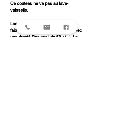
Ce couteau ne va pas au lave-
vaisselle.
Les couteaux Ebène X50 sont
fabriqués en acier X50CrMoV15 avec
une dureté Rockwell de 58 +/- 1. Le
manche est en bois d'ébène avec 2
rivets en inox et un rivet central en
mosaïque, la mitre est en inox brossé