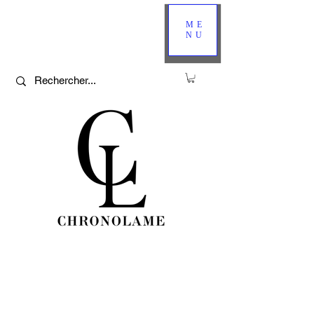
ME
NU