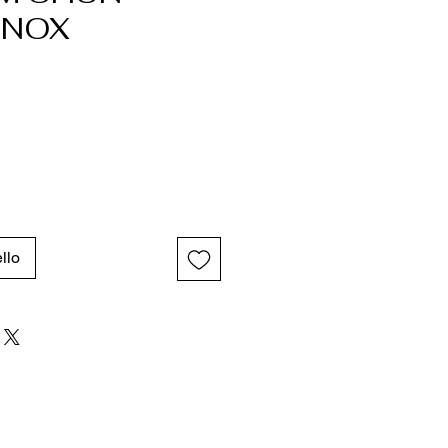
INOX
o
llo