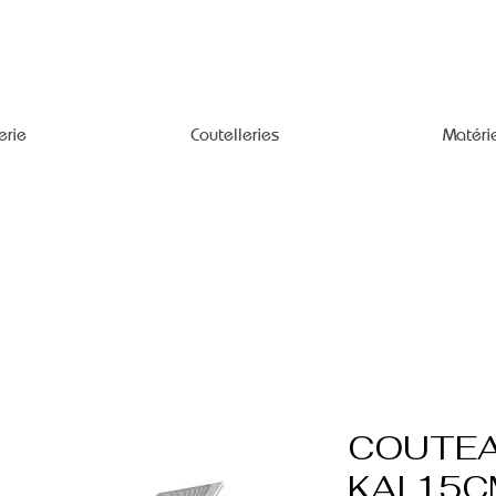
erie
Coutelleries
Matéri
COUTEA
KAI 15