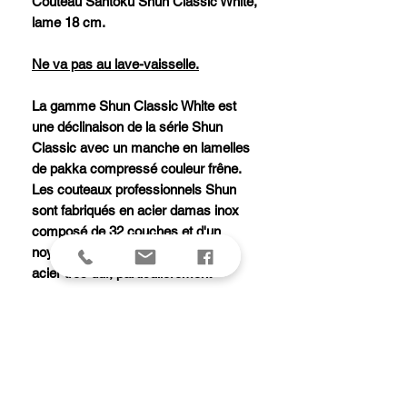
Couteau Santoku Shun Classic White,
lame 18 cm.
Ne va pas au lave-vaisselle.
La gamme Shun Classic White est
une déclinaison de la série Shun
Classic avec un manche en lamelles
de pakka compressé couleur frêne.
Les couteaux professionnels Shun
sont fabriqués en acier damas inox
composé de 32 couches et d'un
noyau central en acier VG-10. Cet
acier très dur, particulièrement
résistant à la corrosion, possède une
dureté Rockwell de 61 +/- 1. Le
tranchant convexe de la lame ainsi
que l'affûtage manuel de chaque
couteau Shun garantissent une coupe
remarquable. La beauté du manche