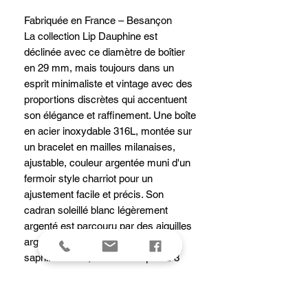
Fabriquée en France – Besançon
La collection Lip Dauphine est
déclinée avec ce diamètre de boîtier
en 29 mm, mais toujours dans un
esprit minimaliste et vintage avec des
proportions discrètes qui accentuent
son élégance et raffinement. Une boîte
en acier inoxydable 316L, montée sur
un bracelet en mailles milanaises,
ajustable, couleur argentée muni d'un
fermoir style charriot pour un
ajustement facile et précis. Son
cadran soleillé blanc légèrement
argenté est parcouru par des aiguilles
argentées et recouvert d'un verre
saphir bombé ; ce modèle quartz 3
aiguilles saura se faire remarquer par
son élégance.