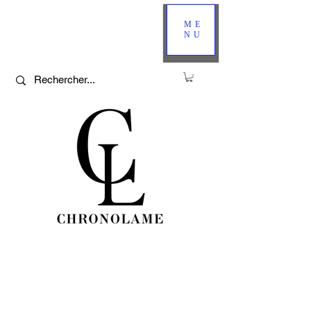
ME
NU