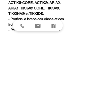
ACTIK® CORE, ACTIK®, ARIA2,
ARIA1, TIKKA® CORE, TIKKA®,
TIKKINA® et TIKKID®.
- Protège la lampe des chocs et des
frottements.
- Peut se fixer à la ceinture, à une
bretelle de sac à dos grâce à la sangle
ou s'accrocher avec un mousqueton.
- Peut contenir un jeu de piles de
rechange.