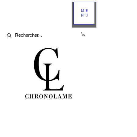
ME
NU