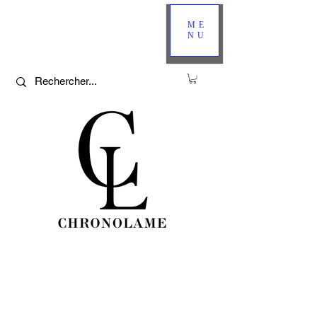
ME
NU