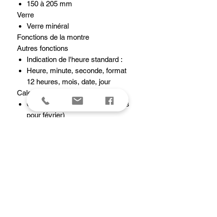
150 à 205 mm
Verre
Verre minéral
Fonctions de la montre
Autres fonctions
Indication de l'heure standard :
Heure, minute, seconde, format
12 heures, mois, date, jour
Calendrier
Calendrier automatique (28 jours
pour février)
Chronomètre
Chronomètre au 1/10e de seconde
Capacité de mesure : 59'59,9''
Mode de mesure : Temps écoulé
Couleur de la lumière
Éclairage
Rétroéclairage LED
Précision