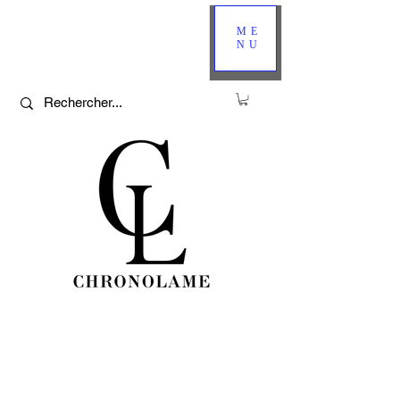
ME
NU