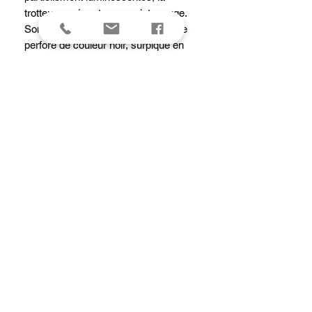
trotteuse présente une pointe rouge.
Son bracelet est en cuir de vachette
perforé de couleur noir, surpiqué en
ton sur ton, il se ferme grâce à une
boucle ardillon. Etanche à 50 m, elle
affiche un fond de boîte transparent
vissé. Une grande montre, pour tous
les grands hommes.
Garantie
2 ANS
caracteristiques
Boîtier : rond acier inoxydable 316L poli et
brossé
Dimensions : 40 mm
Entrecorne : 20 mm
Fonctions :
3 aiguilles : heures/minutes/secondes.
Fonction stop seconde.