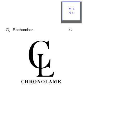
ME
NU