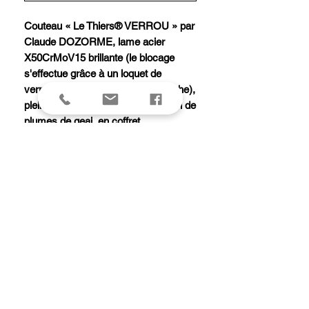
Couteau « Le Thiers® VERROU » par
Claude DOZORME, lame acier
X50CrMoV15 brillante (le blocage
s'effectue grâce à un loquet de
verrouillage situé en bout de manche),
plein manche 12 cm avec inclusion de
plumes de geai, en coffret.
Les plumes utilisées pour les
inclusions sont offertes au fabricant
par des amis chasseurs.