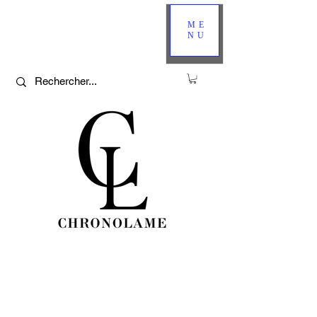
ME
NU