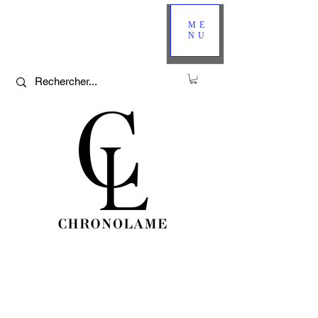
ME
NU