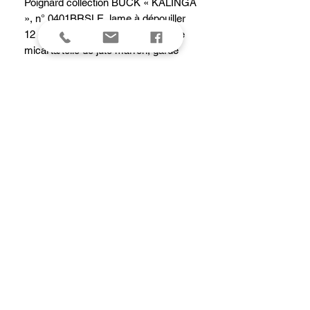
Poignard collection BUCK « KALINGA
», n° 0401BRSLE, lame à dépouiller
12 cm acier S35VN satiné, manche
micarta/toile de jute marron, garde
laiton, étui cuir vieilli marron.
Livré en boîte cadeau magnétique
avec certificat d'authenticité.