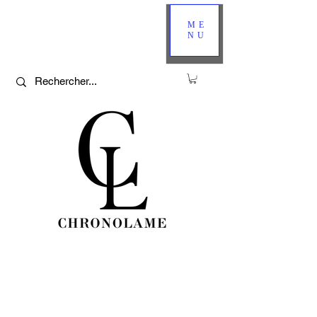
ME
NU