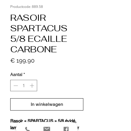
Productcode: 889.58
RASOIR
SPARTACUS
5/8 ECAILLE
CARBONE
Prijs
€ 199,90
Aantal
*
In winkelwagen
Rasoir « SPARTACUS » 5/8 évidé,
lame acier carbone (convenant pour