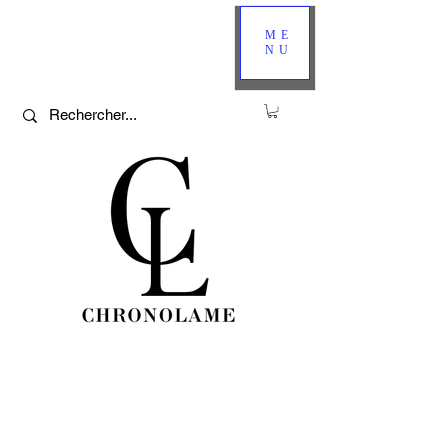
ME
NU