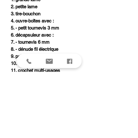
2. petite lame
3. tire-bouchon
4. ouvre-boîtes avec :
5. - petit tournevis 3 mm
6. décapsuleur avec :
7. - tournevis 6 mm
8. - dénude fil électrique
9. poinçon alésoir avec :
10. - chas d'aiguille
11. crochet multi-usages
12. ciseaux
13. pincettes
14. cure-dents
15. anneau