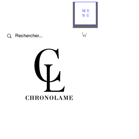
ME
NU