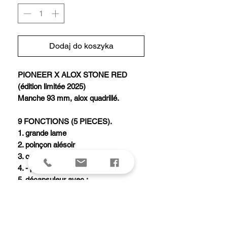
Dodaj do koszyka
PIONEER X ALOX STONE RED
(édition limitée 2025)
Manche 93 mm, alox quadrillé.
9 FONCTIONS (5 PIECES).
1. grande lame
2. poinçon alésoir
3. ouvre-boîtes avec :
4. - petit tournevis 3 mm
5. décapsuleur avec :
6. - tournevis 7 mm
7. - dénude fil électrique
8. ciseaux
9. anneau