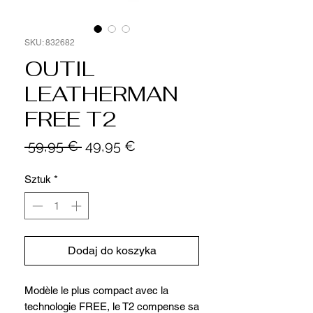
SKU: 832682
OUTIL
LEATHERMAN
FREE T2
Regularna
Cena
 59,95 € 
49,95 €
cena
Rabatowa
Sztuk
*
Dodaj do koszyka
Modèle le plus compact avec la
technologie FREE, le T2 compense sa