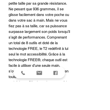
petite taille par sa grande résistance.
Ne pesant que 936 grammes, il se
glisse facilement dans votre poche ou
dans votre sac à main. Mais ne vous
fiez pas à sa taille, car sa puissance
surpasse largement son poids lorsqu’il
s’agit de performances. Comprenant
un total de 8 outils et doté de la
technologie FREE, le T2 redéfinit à lui
seul le mot accessibilité. Grâce à la
technologie FREE®, chaque outil est
facile à utiliser d’une seule main,
s’ouvre en douceur et se verrouille en
toute sécurité avec un clic
satisfaisant. Clip de poche compatible
vendu séparément. Conçu et fabriqué
à Portland, dans l’Oregon aux États-
Unis.