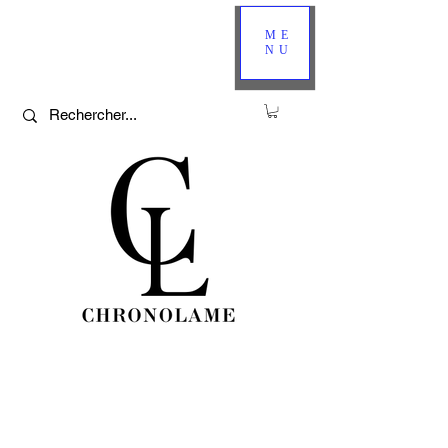
ME
NU