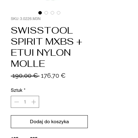
SKU: 3.0226.M3N
SWISSTOOL
SPIRIT MXBS +
ETUI NYLON
MOLLE
Regularna
Cena
 190,00 € 
176,70 €
cena
Rabatowa
Sztuk
*
Dodaj do koszyka