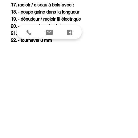
17. racloir / ciseau à bois avec :
18. - coupe gaine dans la longueur
19. - dénudeur / racloir fil électrique
20. - coupe gaine circulaire
21. ouvre-boîtes avec :
22. - tournevis 3 mm
23. étui nylon MOLLE
24. 2 encoches pour tire-bouchon et
clip
25. point d'attache
26. dix ressorts individuels
27. poussoirs pour déblocage
28. traitement de surface Ebonol®,
noir anti-reflets
A savoir
Les diverses pièces peuvent être ouvertes
directement, sans qu'il soit nécessaire,