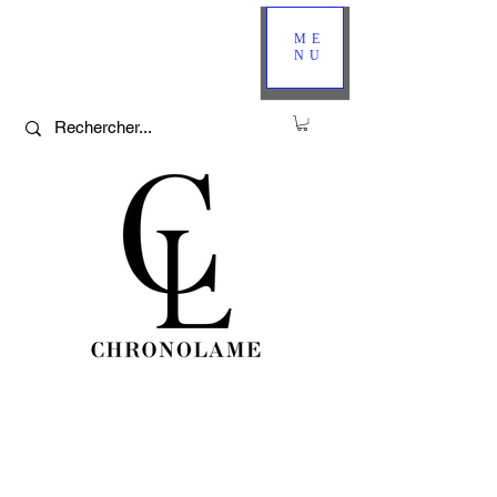
ME
NU