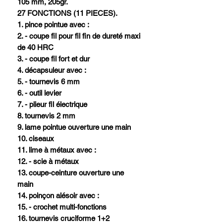
105 mm, 205gr.
27 FONCTIONS (11 PIECES).
1. pince pointue avec :
2. - coupe fil pour fil fin de dureté maxi
de 40 HRC
3. - coupe fil fort et dur
4. décapsuleur avec :
5. - tournevis 6 mm
6. - outil levier
7. - plieur fil électrique
8. tournevis 2 mm
9. lame pointue ouverture une main
10. ciseaux
11. lime à métaux avec :
12. - scie à métaux
13. coupe-ceinture ouverture une
main
14. poinçon alésoir avec :
15. - crochet multi-fonctions
16. tournevis cruciforme 1+2