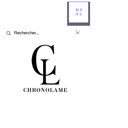
ME
NU