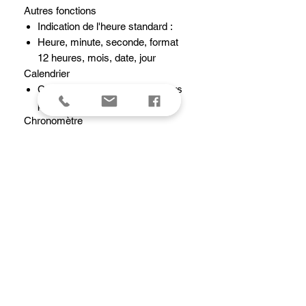
Autres fonctions
Indication de l'heure standard :
Heure, minute, seconde, format
12 heures, mois, date, jour
Calendrier
Calendrier automatique (28 jours
pour février)
Chronomètre
Chronomètre au 1/10e de seconde
Capacité de mesure : 59'59,9''
Mode de mesure : Temps écoulé
Couleur de la lumière
Éclairage
Rétroéclairage LED
Précision
Précision : ±30 secondes par mois
Signal alarme/des heures
Alarme quotidienne