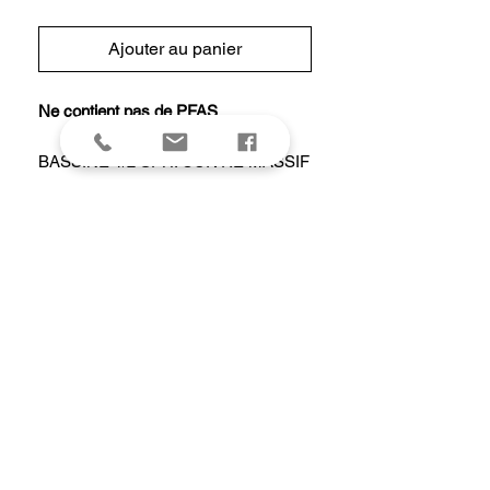
Ajouter au panier
Ne contient pas de PFAS
BASSINE 1/2 SPH. CUIVRE MASSIF
26CM
Caractéristiques
Diamètre intérieur haut26 cm
Hauteur intérieure13 cm
Capacité4 L
Diamètre extérieur27.5 cm
Hauteur totale15 cm
Poids (Kg)1.06 kg
Source de chaleur - Aucune
Entretien - Ne passe pas au lave-
vaisselle
Lavage - A la main