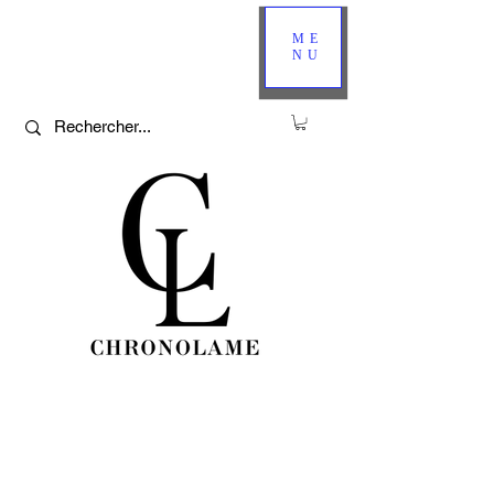
ME
NU