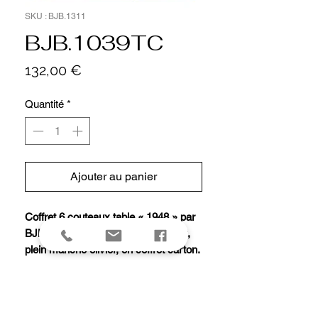
SKU : BJB.1311
BJB.1039TC
Prix
132,00 €
Quantité
*
Ajouter au panier
Coffret 6 couteaux table « 1948 » par
BJB 23 cm, acier inox Z40C13 mat,
plein manche olivier, en coffret carton.