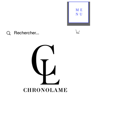
ME
NU