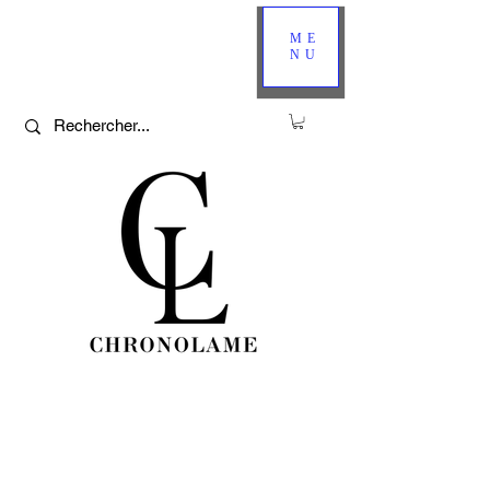
ME
NU