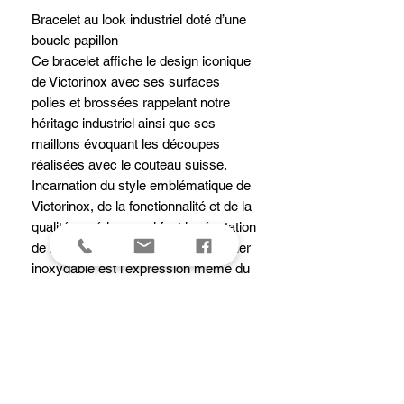
Bracelet au look industriel doté d’une
boucle papillon
Ce bracelet affiche le design iconique
de Victorinox avec ses surfaces
polies et brossées rappelant notre
héritage industriel ainsi que ses
maillons évoquant les découpes
réalisées avec le couteau suisse.
Incarnation du style emblématique de
Victorinox, de la fonctionnalité et de la
qualité supérieure qui font la réputation
de notre marque, ce bracelet en acier
inoxydable est l’expression même du
succès. Il est équipé d’une boucle
papillon avec fermoir de sécurité qui
garantit une fermeture solide et d’un
système de bouton pression qui
permet de le changer facilement et
sans outils en fonction de vos envies.