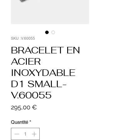
SKU : V.60055
BRACELET EN
ACIER
INOXYDABLE
D1 SMALL-
V.60055
Prix
295,00 €
Quantité
*