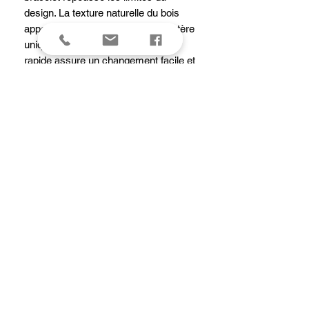
design. La texture naturelle du bois
apporte à chaque pièce son caractère
unique, et le système de libération
rapide assure un changement facile et
sans outils du bracelet, en un clin
d’œil. Enfin, nous avons ajouté à ce
design haut de gamme une toute
nouvelle boucle déployante de grande
qualité qui vous permet de mettre et
d’enlever votre montre d’une seule
main.
dimensions
Dimensions
Poids: 26 g
Entre-corne: 21 mm
Détails
No. d'article: V.60039
Pays d'origine: Thaïlande