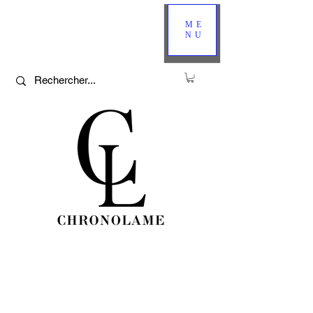
ME
NU