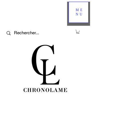
ME
NU