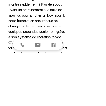
montre rapidement ? Pas de souci.
Avant un entraînement à la salle de
sport ou pour afficher un look sportif,
notre bracelet en caoutchouc se
change facilement sans outils et en
quelques secondes seulement grâce
à son système de libération rapide.
C’est la manière idéale de donner la
touche finale à votre tenue en profitant
par la même occasion d’un confort
maximum grâce au rembourrage à
l’arrière qui se décline dans des
couleurs contrastantes pour certains
modèles. Avec sa boucle en acier
inoxydable, son extrémité arrondie et
son motif inspiré du couteau suisse,
ce bracelet à l’allure dynamique et
élégante reflète à merveille l’ADN de
Victorinox.