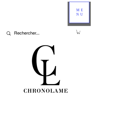
ME
NU