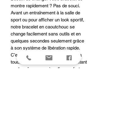
montre rapidement ? Pas de souci.
Avant un entraînement à la salle de
sport ou pour afficher un look sportif,
notre bracelet en caoutchouc se
change facilement sans outils et en
quelques secondes seulement grâce
à son système de libération rapide.
C’est la manière idéale de donner la
touche finale à votre tenue en profitant
par la même occasion d’un confort
maximum grâce au rembourrage à
l’arrière qui se décline dans des
couleurs contrastantes pour certains
modèles. Avec sa boucle en acier
inoxydable, son extrémité arrondie et
son motif inspiré du couteau suisse,
ce bracelet à l’allure dynamique et
élégante reflète à merveille l’ADN de
Victorinox.