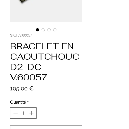
SKU : V.60057
BRACELET EN
CAOUTCHOUC
D2-DC -
V.60057
Prix
105,00 €
Quantité
*