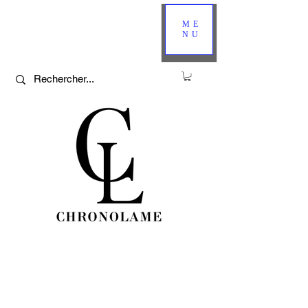
ME
NU