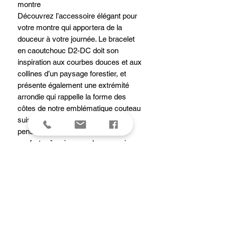
montre
Découvrez l’accessoire élégant pour
votre montre qui apportera de la
douceur à votre journée. Le bracelet
en caoutchouc D2-DC doit son
inspiration aux courbes douces et aux
collines d’un paysage forestier, et
présente également une extrémité
arrondie qui rappelle la forme des
côtes de notre emblématique couteau
suisse. Son design soigneusement
pensé redéfinit la notion même de
confort grâce à un rembourrage à
l’arrière qui favorise la circulation de
l’air et laisse la peau respirer. Sur
certains modèles, ce rembourrage
arbore une couleur contrastante pour
une touche originale. Enfin, nous
avons ajouté à ce design haut de
gamme une boucle déployante de