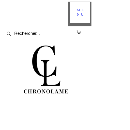
ME
NU