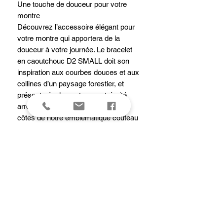
Une touche de douceur pour votre
montre
Découvrez l’accessoire élégant pour
votre montre qui apportera de la
douceur à votre journée. Le bracelet
en caoutchouc D2 SMALL doit son
inspiration aux courbes douces et aux
collines d’un paysage forestier, et
présente également une extrémité
arrondie qui rappelle la forme des
côtes de notre emblématique couteau
suisse. Son design soigneusement
pensé redéfinit la notion même de
confort grâce à un rembourrage à
l’arrière qui favorise la circulation de
l’air et laisse la peau respirer. La
boucle en acier inoxydable revêtue de
PVD or rose rappelle son héritage
industriel et le système de libération
astucieux permet de changer de