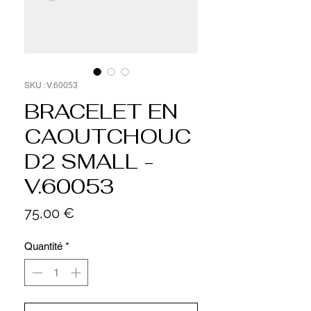
SKU : V.60053
BRACELET EN
CAOUTCHOUC
D2 SMALL -
V.60053
Prix
75,00 €
Quantité
*