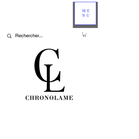
ME
NU