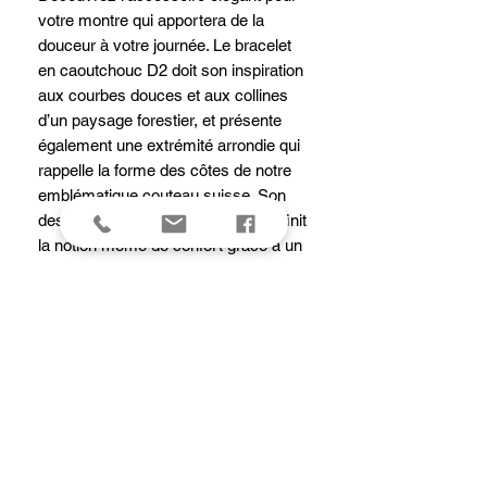
votre montre qui apportera de la
douceur à votre journée. Le bracelet
en caoutchouc D2 doit son inspiration
aux courbes douces et aux collines
d’un paysage forestier, et présente
également une extrémité arrondie qui
rappelle la forme des côtes de notre
emblématique couteau suisse. Son
design soigneusement pensé redéfinit
la notion même de confort grâce à un
rembourrage à l’arrière qui favorise la
circulation de l’air et laisse la peau
respirer. Sur certains modèles, ce
rembourrage arbore une couleur
contrastante pour une touche
originale. La boucle en titane revêtue
de PVD noir rappelle son héritage
industriel et le système de libération
astucieux permet de changer de