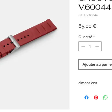
V.60044
SKU : V.60044
Prix
65,00 €
Quantité
*
Ajouter au panie
dimensions
Dimensions
Poids: 24 g
Entre-corne: 21 mm
Détails
No. d'article: V.60044