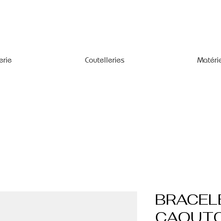
erie
Coutelleries
Matéri
BRACEL
CAOUTC