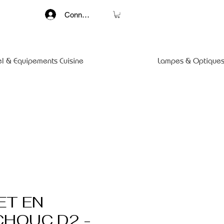
Connexion
el & Equipements Cuisine
Lampes & Optiques
ET EN
HOUC D2 -