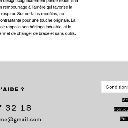
 design soigneusement pensé redéfinit la
rembourrage à l’arrière qui favorise la
au respirer. Sur certains modèles, ce
ntrastante pour une touche originale. La
r rappelle son héritage industriel et le
ermet de changer de bracelet sans outils.
Condition
'AIDE ?
Me
7 32 18
Politiq
lame@gmail.com
Pol