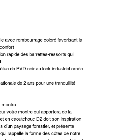
Pays d'origine: Chine
Fermeture: Boucle sta
Matériaux
Matériau du bracelet:
Couleurs
Couleur du bracelet: R
le avec rembourrage coloré favorisant la
Garantie
Ce produit est couvert 
 confort
2 ans de Victorinox
ion rapide des barrettes-ressorts qui
l
êtue de PVD noir au look industriel ornée
ationale de 2 ans pour une tranquillité
e montre
ur votre montre qui apportera de la
et en caoutchouc D2 doit son inspiration
s d’un paysage forestier, et présente
qui rappelle la forme des côtes de notre