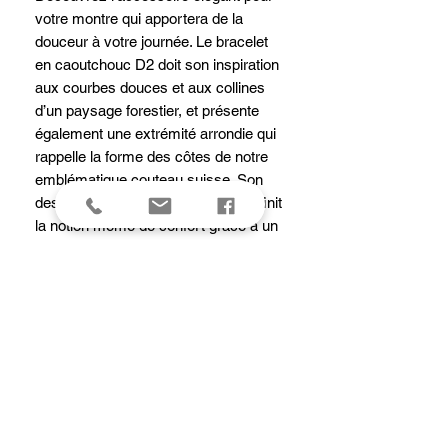
votre montre qui apportera de la
douceur à votre journée. Le bracelet
en caoutchouc D2 doit son inspiration
aux courbes douces et aux collines
d’un paysage forestier, et présente
également une extrémité arrondie qui
rappelle la forme des côtes de notre
emblématique couteau suisse. Son
design soigneusement pensé redéfinit
la notion même de confort grâce à un
rembourrage à l’arrière qui favorise la
circulation de l’air et laisse la peau
respirer. Sur certains modèles, ce
rembourrage arbore une couleur
contrastante pour une touche
originale. La boucle en titane revêtue
de PVD noir rappelle son héritage
industriel et le système de libération
astucieux permet de changer de