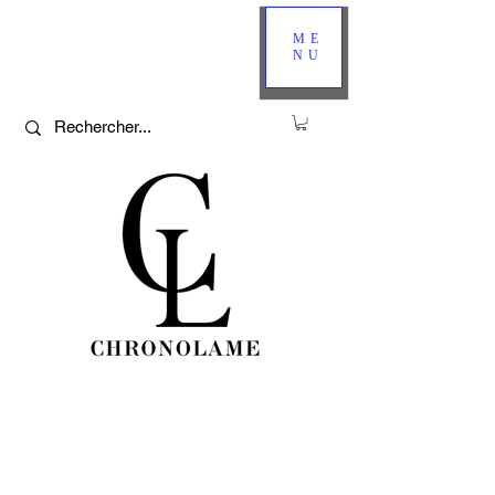
ME
NU