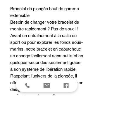
Bracelet de plongée haut de gamme
extensible
Besoin de changer votre bracelet de
montre rapidement ? Pas de souci !
Avant un entraînement à la salle de
sport ou pour explorer les fonds sous-
marins, notre bracelet en caoutchouc
se change facilement sans outils et en
quelques secondes seulement grâce
à son système de libération rapide.
Rappelant l’univers de la plongée, il
offre un confort maximum grâce à son
design extensible et s’ajuste à la
perfection au-dessus d’une
combinaison. La boucle ornée du logo
Victorinox rappelle quant à elle notre
héritage industriel.