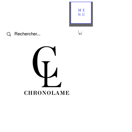
ME
NU