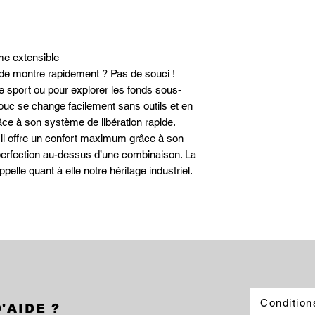
Fermeture: Boucle sta
Matériaux
Matériau du bracelet:
Couleurs
me extensible
Couleur du bracelet: No
 de montre rapidement ? Pas de souci !
Garantie
e sport ou pour explorer les fonds sous-
Ce produit est couvert 
2 ans de Victorinox
ouc se change facilement sans outils et en
e à son système de libération rapide.
, il offre un confort maximum grâce à son
 perfection au-dessus d’une combinaison. La
pelle quant à elle notre héritage industriel.
Condition
'AIDE ?