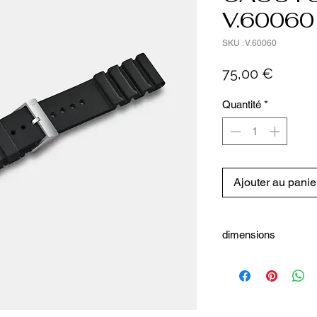
V.60060
SKU : V.60060
Prix
75,00 €
Quantité
*
Ajouter au panie
dimensions
Dimensions
Entre-corne: 21 mm
Détails
No. d'article: V.60060
Pays d'origine: Chine