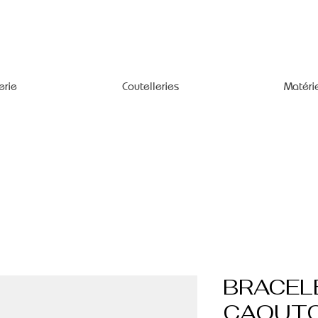
erie
Coutelleries
Matéri
BRACEL
CAOUTC