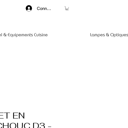
Connexion
el & Equipements Cuisine
Lampes & Optiques
ET EN
HOUC D3 -