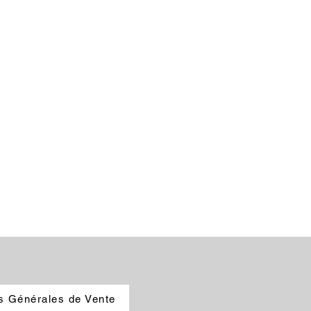
ndard
 Caoutchouc
ir
par la garantie globale limitée de
s Générales de Vente