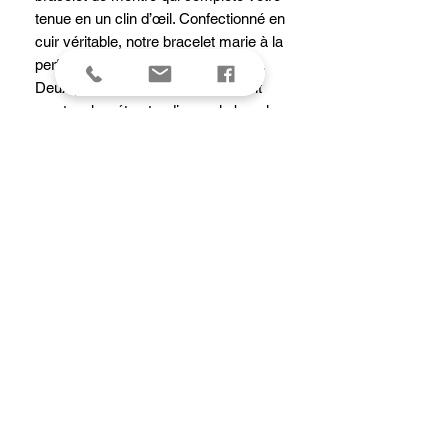
tenue en un clin d’œil. Confectionné en
cuir véritable, notre bracelet marie à la
perfection modernité et raffinement.
Deux petites coutures lui apportent
une touche rétro, tandis que la boucle
en acier inoxydable ornée du logo
Victorinox rappelle notre héritage
industriel. À cette esthétique classique
modernisée s’ajoute le système de
libération rapide qui permet de
changer le bracelet sans outils à tout
moment.
dimensions
Dimensions
Poids: 15 g
Entre-corne: 21 mm
Détails
No. d'article: V.60037