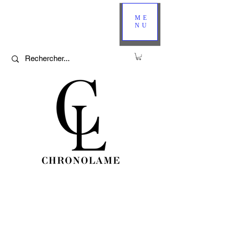
ME
NU