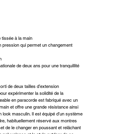
Pays d'origine: Chine
Fermeture: Boucle sta
Matériaux
Matériau du bracelet: 
Couleurs
Couleur du bracelet: B
 tissée à la main
Garantie
Ce produit est couvert 
n pression qui permet un changement
2 ans de Victorinox
n
ationale de deux ans pour une tranquillité
rti de deux tailles d’extension
our expérimenter la solidité de la
eable en paracorde est fabriqué avec un
 main et offre une grande résistance ainsi
n look masculin. Il est équipé d’un système
dre, habituellement réservé aux montres
t de le changer en poussant et relâchant