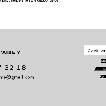
 polyvalence et le style outdoor de ce
Condition
'AIDE ?
Me
7 32 18
Politiq
lame@gmail.com
Pol