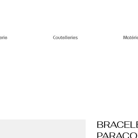
erie
Coutelleries
Matéri
BRACEL
PARACO