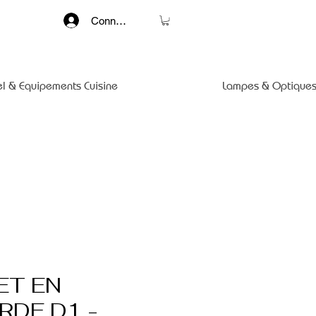
Connexion
el & Equipements Cuisine
Lampes & Optiques
ET EN
RDE D1 -