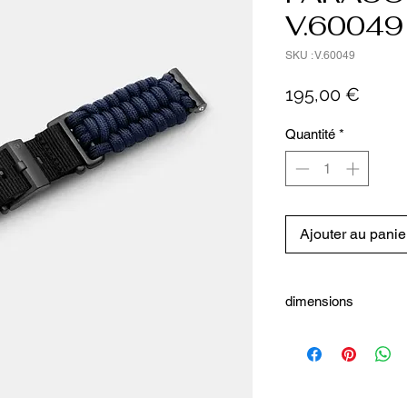
V.60049
SKU : V.60049
Prix
195,00 €
Quantité
*
Ajouter au panie
dimensions
Dimensions
Poids: 36 g
Entre-corne: 21 mm
Détails
No. d'article: V.60049