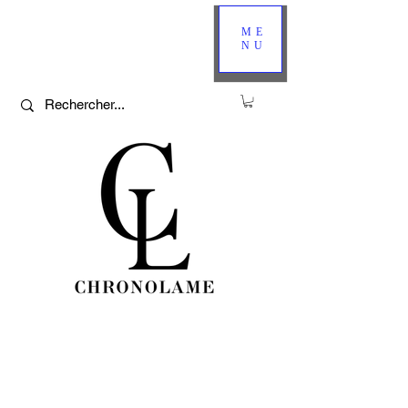
ME
NU