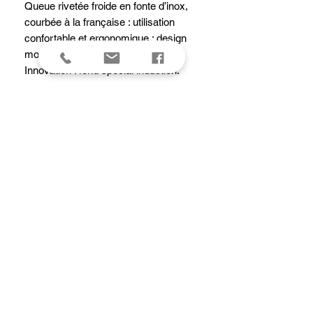
Queue rivetée froide en fonte d’inox,
courbée à la française : utilisation
confortable et ergonomique ; design
moderne.
Innovation : fond spécial induction.
Polissage miroir haut de gamme.
Code de production gravé sur le fond.
Gamme unique, intemporelle et
raffinée.
Entretien du cuivre avec une pâte à
polir.
Entretien de l’inox : lavage à la main.
Tous feux dont induction.
Caractéristiques
Diamètre intérieur haut14 cm
Hauteur intérieure7.3 cm
Capacité1.2 L
Hauteur totale12 cm