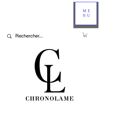
ME
NU