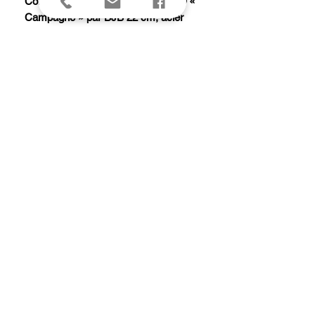
Coffret 6 couteaux table Le Thiers® «
Campagne » par BJB 22 cm, acier
inox Z40C13 mat, plein manche
olivier, en coffret carton.