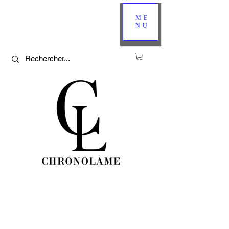
ME
NU