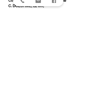
Coffret 6 couteaux steak Laguiole par
C. DOZORME, 22 cm,
inox à dents, manche bubinga.
Non garantis lave-vaisselle.