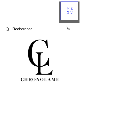
ME
NU