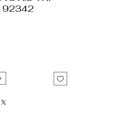
 92342
r