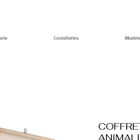
erie
Coutelleries
Matéri
COFFRET
ANIMALI