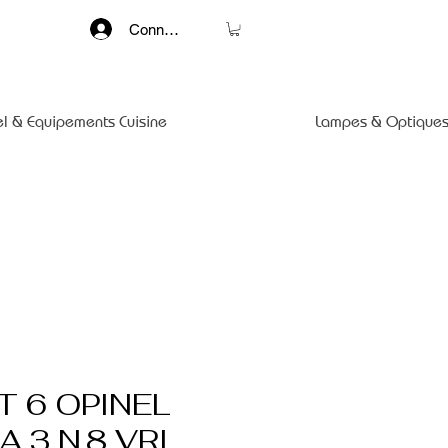
Connexion
el & Equipements Cuisine
Lampes & Optiques
 6 OPINEL
A 3 N.8 VRI