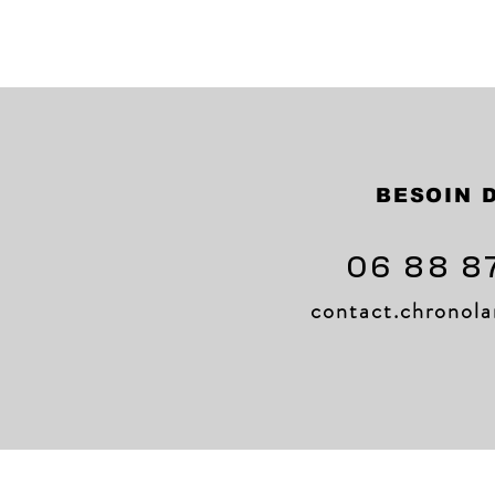
BESOIN D
06 88 8
contact.chrono