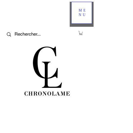
ME
NU