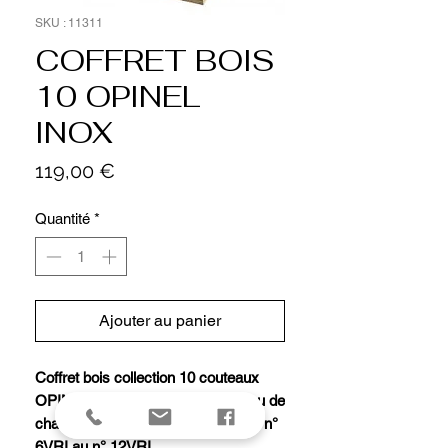
SKU : 11311
COFFRET BOIS
10 OPINEL
INOX
Prix
119,00 €
Quantité
*
Ajouter au panier
Coffret bois collection 10 couteaux
OPINEL inox contenant un couteau de
chaque taille du n° 2I au n° 5I et du n°
6VRI au n° 12VRI.