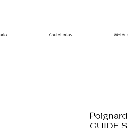
erie
Coutelleries
Matéri
Poignar
GUIDE S