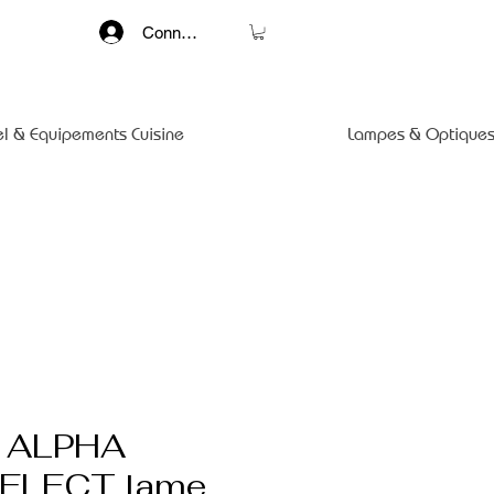
Connexion
el & Equipements Cuisine
Lampes & Optiques
d ALPHA
ELECT lame