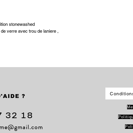
nition stonewashed
 de verre avec trou de laniere ,
Condition
'AIDE ?
Me
7 32 18
Politiq
lame@gmail.com
Pol