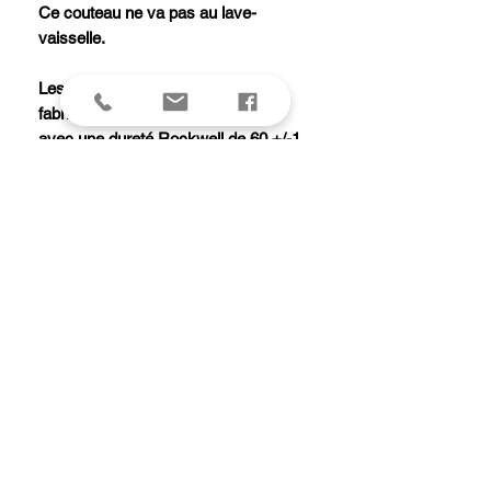
Ce couteau ne va pas au lave-
vaisselle.
Les couteaux Pakka San Maï sont
fabriqués en acier 10Cr15CoMoV
avec une dureté Rockwell de 60 +/-1.
Le manche est en bois de Pakka avec
un liseré rouge et doré et un rivet
décoratif, la mitre est en inox brossé.