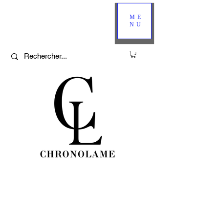
ME
NU