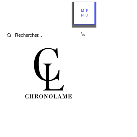
ME
NU