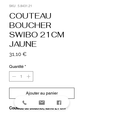
SKU : 5.8431.21
COUTEAU
BOUCHER
SWIBO 21CM
JAUNE
Prix
31,10 €
Quantité
*
Ajouter au panier
Couteau de boucher, lame 21 cm
inox, manche grillon® jaune.