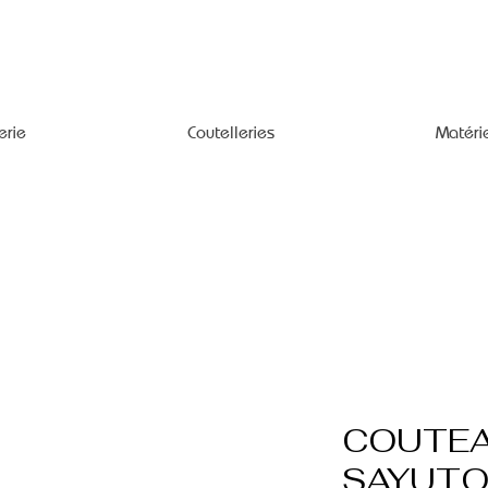
erie
Coutelleries
Matéri
COUTEA
SAYUTO