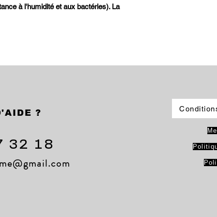
tance à l'humidité et aux bactéries). La
Condition
'AIDE ?
Me
7 32 18
Politiq
lame@gmail.com
Pol