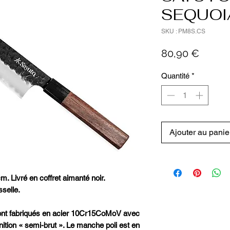
SEQUOI
SKU : PM8S.CS
Prix
80,90 €
Quantité
*
Ajouter au panie
 Livré en coffret aimanté noir.
selle.
ont fabriqués en acier 10Cr15CoMoV avec
nition « semi-brut ». Le manche poli est en